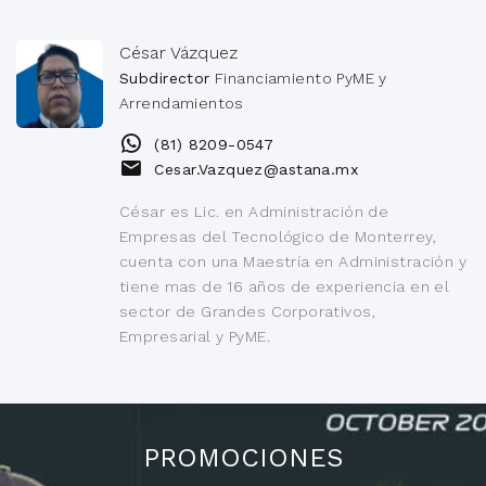
César Vázquez
Subdirector
Financiamiento PyME y
Arrendamientos
(81) 8209-0547
Cesar.Vazquez@astana.mx
César es Lic. en Administración de
Empresas del Tecnológico de Monterrey,
cuenta con una Maestría en Administración y
tiene mas de 16 años de experiencia en el
sector de Grandes Corporativos,
Empresarial y PyME.
PROMOCIONES