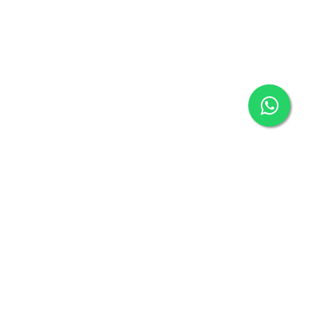
QUE HACEMOS
Ponemos a tu servicio toda nuestra capacidad y
experiencia para detectar oportunidades de mejora en tu
organización, no te damos una receta por que TU eres el
experto en tu negocio.