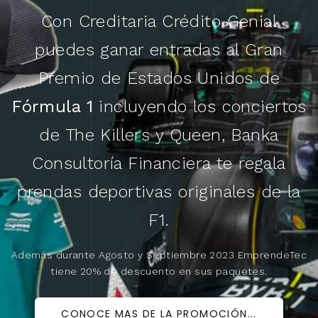
Con Creditaria Crédito Genial
puedes ganar entradas al Gran
Premio de Estados Unidos de
Fórmula 1
incluyendo los conciertos
de The Killers y Queen, Banka
Consultoría Financiera te regala
prendas deportivas originales de la
F1.
Además durante Agosto y Septiembre 2023 EmprendeTec
tiene 20% de descuento en sus paquetes.
CONOCE MAS DE LA PROMOCIÓN...